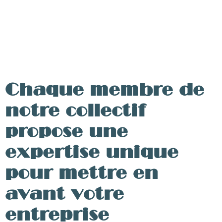
Chaque membre de
notre collectif
propose une
Stratégie de communication
expertise unique
événementielle
pour mettre en
pour poser des bases solides et cohérentes à
avant votre
votre projet.
entreprise
En savoir plus